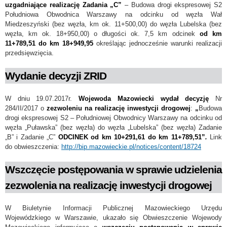
uzgadniające realizację Zadania „C”
– Budowa drogi ekspresowej S2
Południowa Obwodnica Warszawy na odcinku od węzła Wał
Miedzeszyński (bez węzła, km ok. 11+500,00) do węzła Lubelska (bez
węzła, km ok. 18+950,00) o długości ok. 7,5 km odcinek
od km
11+789,51 do km 18+949,95
określając jednocześnie warunki realizacji
przedsięwzięcia.
Wydanie decyzji ZRID
W dniu 19.07.2017r.
Wojewoda Mazowiecki wydał decyzję
Nr
284/II/2017 o
zezwoleniu na realizację inwestycji drogowej
:
„
Budowa
drogi ekspresowej S2 – Południowej Obwodnicy Warszawy na odcinku od
węzła „Puławska” (bez węzła) do węzła „Lubelska” (bez węzła) Zadanie
„B” i Zadanie „C”
ODCINEK od km 10+291,61 do km
11+789,51”
.
Link
do obwieszczenia:
http://bip.mazowieckie.pl/notices/content/18724
Wszczęcie postępowania w sprawie udzielenia
zezwolenia na realizację inwestycji drogowej
W Biuletynie Informacji Publicznej Mazowieckiego Urzędu
Wojewódzkiego w Warszawie, ukazało się Obwieszczenie Wojewody