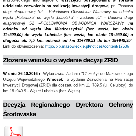
Mazowieckiego informujące o
wszczęciu postępowania w sprawie
udzielenia zezwolenia na realizację inwestycji drogowej
pn.
"budowa
drogi ekspresowej S2 – Południowa Obwodnica Warszawy na odcinku
węzła „Puławska” do węzła „Lubelska” - Zadanie „C” – Budowa drogi
ekspresowej S2 –POŁUDNIOWA OBWODNICA WARSZAWY
na
odcinku od węzła Wał Miedzeszyński (bez węzła, km około
11+500,00) do węzła Lubelska (bez węzła, km około 18+950,00) o
długości ok. 7,5 km. odcinek od km 11+789,51 do km 18+949,95
”.
Link do obwieszczenia:
http://bip.mazowieckie.pl/notices/content/17536
Złożenie wniosku o wydanie decyzji ZRID
W dniu 26.10.2016 r
. Wykonawca Zadania "C" złożył do Mazowieckiego
Urzędu Wojewódzkiego
Wniosek
o wydanie Zezwolenia na Realizację
Inwestycji Drogowej (ZRID) dla obszaru od km 11+789.5 (ul. Celulozy) do
km 18+949.9 - Węzeł Lubelska (bez Węzła).
Decyzja Regionalnego Dyrektora Ochrony
Środowiska