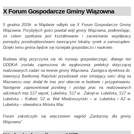
X Forum Gospodarcze Gminy Wiązowna
5 grudnia 2019r. w Majdanie odbyło się X Forum Gospodarcze Gminy
Wiązowna. Przybyłych gości powitał wójt gminy Wiązowna, podkreślając,
że celem spotkania jest kształtowanie i zacieśnianie współpracy
pomiędzy przedsiębiorstwami tworzącymi lokalny rynek a samorządem.
Dzięki temu gmina będzie się rozwijała gospodarczo i naukowo.
Budowa dróg przyczynia się do rozwoju gospodarczego, dlatego też
GDDKiA została zaproszona do wygłoszenia prelekcji dotyczącej
realizowanych zadań na terenie gminy Wiązowna. Zastępca dyrektora ds.
inwestycji Bartłomiej Ratyński przedstawił stan istniejący sieci dróg na
Mazowszu oraz dodał ile tras jest obecnie w budowie i przygotowaniu.
Następnie zaprezentował przebieg i postęp prac na realizowanych
odcinkach tras S17 węzeł, Lubelska; S17 w. Zakręt-w. Lubelska, S17 w.
Lubelska – Kołbiel; S2 w. Wał Miedzeszyński – w. Lubelska i A2 w.
Lubelska – obwodnica Mińska Maz.
Forum zakończyło się wręczeniem nagród „Zasłużony dla gminy
Wiązowna”.