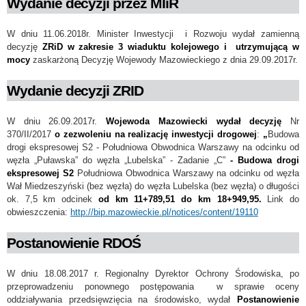
Wydanie decyzji przez MIiR
W dniu 11.06.2018r. Minister Inwestycji i Rozwoju wydał zamienną
decyzję
ZRiD
w zakresie 3 wiaduktu kolejowego i
utrzymującą w
mocy
zaskarżoną Decyzję Wojewody Mazowieckiego z dnia 29.09.2017r.
Wydanie decyzji ZRID
W dniu 26.09.2017r.
Wojewoda Mazowiecki wydał decyzję
Nr
370/II/2017
o zezwoleniu na realizację inwestycji drogowej
:
„
Budowa
drogi ekspresowej S2 - Południowa Obwodnica Warszawy na odcinku od
węzła „Puławska” do węzła „Lubelska” - Zadanie „C”
- Budowa drogi
ekspresowej S2
Południowa Obwodnica Warszawy na odcinku od węzła
Wał Miedzeszyński (bez węzła) do węzła Lubelska (bez węzła) o długości
ok. 7,5 km odcinek
od km 11+789,51 do km 18+949,95.
Link do
obwieszczenia:
http://bip.mazowieckie.pl/notices/content/19110
Postanowienie RDOŚ
W dniu 18.08.2017 r. Regionalny Dyrektor Ochrony Środowiska, po
przeprowadzeniu ponownego postępowania w sprawie oceny
oddziaływania przedsięwzięcia na środowisko, wydał
Postanowienie