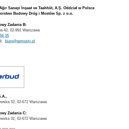
ğır Sanayi İnşaat ve Taahhüt, A.Ş. Oddział w Polsce
iorstwo Budowy Dróg i Mostów Sp. z o.o.
dowy
Zadania B:
wa 42, 02-991 Warszawa
56 35
il:
biuro@gpmosty.pl
.A.,
ewska 32, 02-672 Warszawa
dowy
Zadania C
:
ewska 32, 02-672 Warszawa