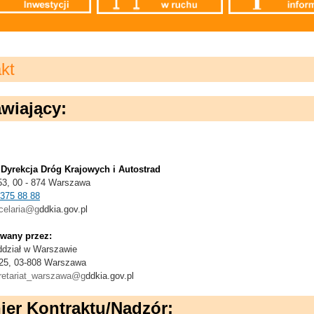
kt
wiający:
Dyrekcja Dróg Krajowych i Autostrad
 53, 00 - 874 Warszawa
 375 88 88
celaria@g
ddkia.gov.pl
owany przez:
dział w Warszawie
 25, 03-808 Warszawa
retariat_warszawa@g
ddkia.gov.pl
ier Kontraktu/Nadzór: