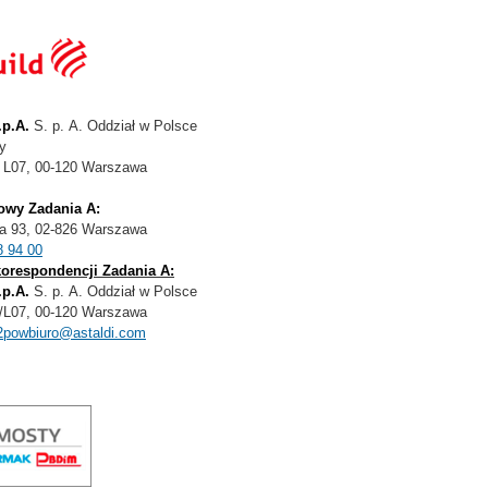
.p.A.
S. p. A. Oddział w Polsce
y
59 L07, 00-120 Warszawa
dowy
Zadania A:
za 93, 02-826 Warszawa
8 94 00
korespondencji Zadania A:
.p.A.
S. p. A. Oddział w Polsce
9/L07
, 00-120 Warszawa
2powbiuro@astaldi.com