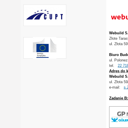
Webuild S
Złote Taras
ul. Złota 
Biuro Bu
ul. Polone
tel.
22 71
Adres do 
Webuild S
ul. Złota 5
e-mail:
s.
Zadanie B: