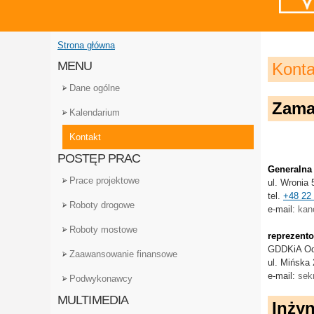
Strona główna
Jesteś tutaj
MENU
Konta
Dane ogólne
Zama
Kalendarium
Kontakt
POSTĘP PRAC
Generalna 
Prace projektowe
ul. Wronia
tel.
+48 22
Roboty drogowe
e-mail:
kan
Roboty mostowe
reprezent
GDDKiA Od
Zaawansowanie finansowe
ul. Mińska
e-mail:
sek
Podwykonawcy
MULTIMEDIA
Inżyn