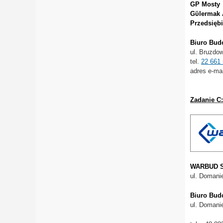
GP Mosty
Gϋlermak A
Przedsięb
Biuro Bu
ul. Bruzdo
tel.
22 661 
adres e-ma
Zadanie C:
WARBUD S
ul. Domani
Biuro Bu
ul. Domani