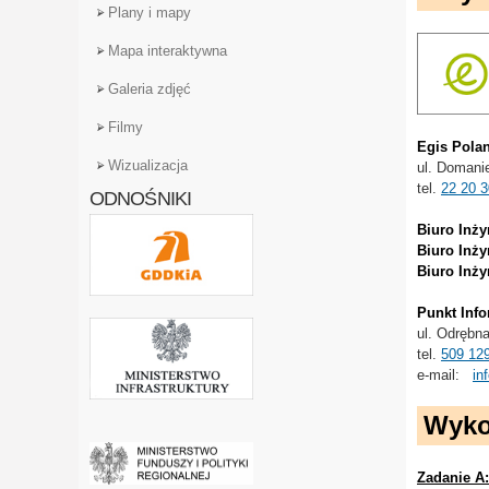
Plany i mapy
Mapa interaktywna
Galeria zdjęć
Filmy
Egis Polan
Wizualizacja
ul. Domani
tel.
22 20 3
ODNOŚNIKI
Biuro Inży
Biuro Inży
Biuro Inży
Punkt Info
ul.
Odrębna
tel.
509 12
e-mail:
in
Wyko
Zadanie A: