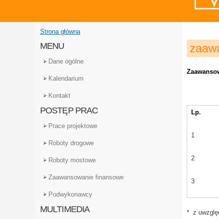
Strona główna
Jesteś tutaj
MENU
zaawa
Dane ogólne
Zaawansow
Kalendarium
Kontakt
POSTĘP PRAC
Lp.
Prace projektowe
1
Roboty drogowe
2
Roboty mostowe
Zaawansowanie finansowe
3
Podwykonawcy
MULTIMEDIA
* z uwzglę