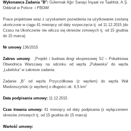
Wykonawca Zadania "B":
Gϋlermak Ağır Sanayi İnşaat ve Taahhüt, A.Ş.
Oddział w Polsce i PBDiM
Prace projektowe wraz z uzyskaniem pozwolenia na użytkowanie zostaną
ukończone w ciągu 41 miesięcy od daty rozpoczęcia tj. od 11.12.2015 (do
Czasu na Ukończenie nie wlicza się okresów zimowych tj. od 15 grudnia
do 15 marca).
Nr umowy
136/2015
Zakres umowy
: „Projekt i budowa drogi ekspresowej S2 – Południowa
Obwodnica Warszawy na odcinku od węzła „Puławska” do węzła
„Lubelska” w zakresie zadania:
Zadanie „B” od węzła Przyczółkowa
(z węzłem)
do węzła Wał
Miedzeszyński (z węzłem) o długości ok. 6,5 km”
Data podpisania umowy:
11.12.2015
Czas trwania umowy:
41 miesięcy od daty podpisania (z wyłączeniem
okresów zimowych tj. od 15 grudnia do 15 marca)
Wartość umowy: